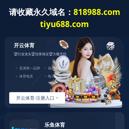
邮箱登录
丨 后台管理
English
新闻动态
NEWS
中文版
公司新闻
行业动态
网站首页


Your location:
开云(中
首页
/
新闻动态
国)Kaiyun·官
/
行业动态
方网站 - 登