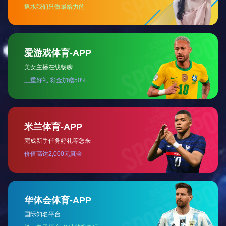
五六天的生活用电。” 给船充电有啥好处?王双喜算
了一笔精细的“经济账”：以前船上烧柴油取电，一天要
开云(中
花100多元，现在有了岸电装置充电，平均下来一天只需
要二三十元，“省了不少钱呢!”船闸的管理方则算了一笔
乘客大闹亚航事件追踪:无导游证游客充当领队
国)Kaiyun·官
乘客大闹亚航事件追踪:无导游证游客充当领队
方网站 - 登
发布时间
: 2014-12-18 17:34:00
录入口
“乘客大闹亚航”真相揭秘：“领队”根本未随团，南京康辉
旅行社涉嫌造假被立案调查 新华网南京12月18日电
(记者潘晔)近日广受关注的“12·11乘客大闹亚航”事件调查
曝出新真相：事发时，领队熊某并未在现场，因为他根
公司简介
本就没有随团赴泰。江苏省旅游局和南京市旅游主管部
门17日发布通报称，立即启动对熊某及其所属的中国康
辉南京国际旅行社有限责任公司的行政立案调查。
资质荣誉
领队“偷梁换柱”：本人未随团，擅自安排
查看详情
“乘客大闹亚航”真相揭秘：“领队”根本未随团，南京康辉