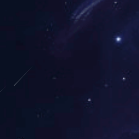
首页
/
产品中心
/
甲板机械
产品展示
产品分类


○
舱室机械
○
甲板机械
○
其他

单轨吊