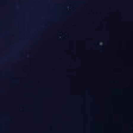
重设备。采用电机来驱动，动作灵活、安全、可靠，安装在船舶